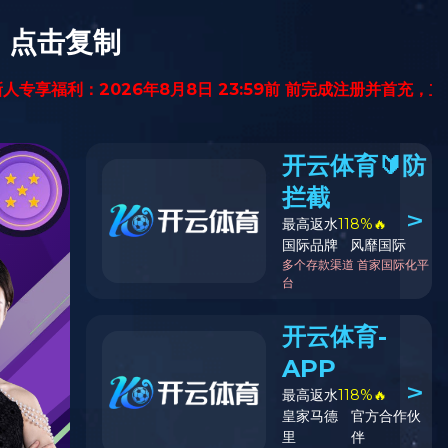
服务
事业部
最新动态
人力资源