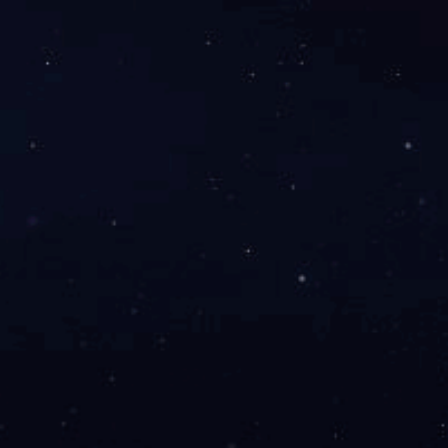
事业部
最新动态
人力资源
模具事业部
华体会电竞（科
人才理念
注塑事业部
技）公司动态
人才招聘
电镀事业部
行业动态
简历投递
卫浴事业部
家配事业部
组装事业部