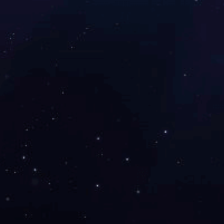
全国统一服务咨询电话
0756-6267333