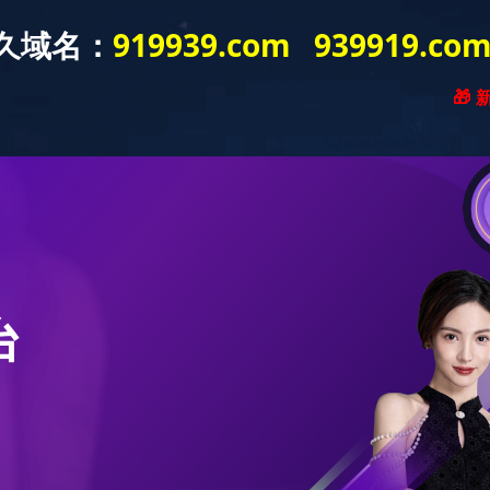
团介绍
走进华体会电竞（科技）公司
产品展示
一站式
公司