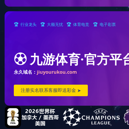
产品中心
产品详情
PRODUCTS