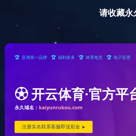
中文
/
English
/
日本語
/
ไทย
在线联系
首页
集
华体会电竞（科技）