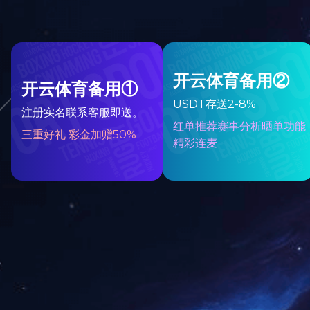
华体会电
集团概述
20年来华体
模多 元化的集
董事长致辞
（科技）公司
集团架构
长久来我们专
位，包括深入的
华体会电竞（
同时，华体会
我们点 滴的成
会电竞（科技
打造一个华体
眼未来，面向
地为市场提供创
在我们踏实迈