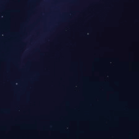
更远更高！
集团介绍
走进华体会电竞
产品展示
一站式服务
（科技）公司
集团概述
汽车配件
研发设计