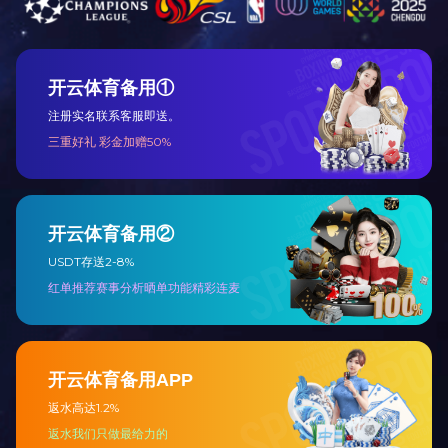
总部：华体会电竞（科技）公司塑
三灶分厂：华体会电竞（科技）公
南水分厂：珠海市春生五金工业
香港公司：华体会电竞（科技）公