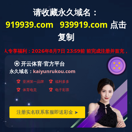
中文
/
English
/
日本語
/
ไทย
在线联系
首页
集团介绍
华体会电竞（科技）公司