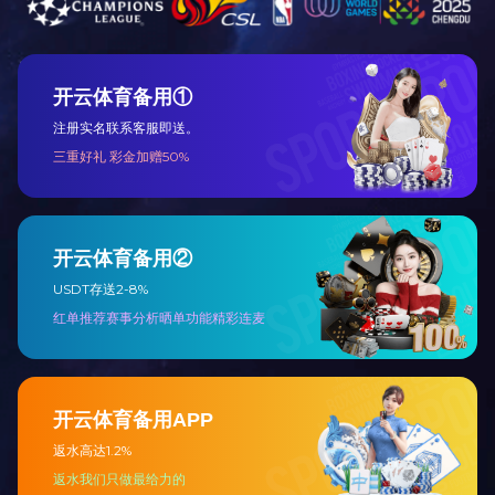
的优秀团队，