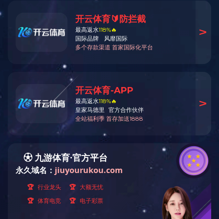
事业部
模具事业部
DIVSION