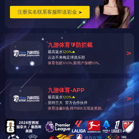
模具事业部
注塑事业部
电镀事业部
卫浴事业部
家配事业部
组装事业部
模具事业部所
计上考虑降低
精度的设备加