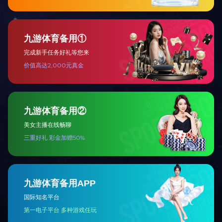
全国统一服务咨询电话
0756-6267333
集团介绍
集团概述
董事长致辞
集团架构
版