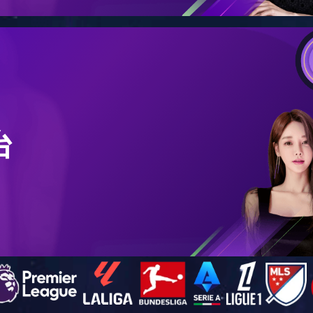
首页
>
走进