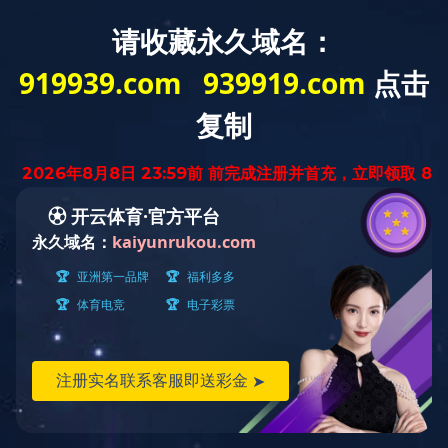
中文
/
English
/
日本語
/
ไทย
在线联系
首页
集团介绍
华体会电竞（科技）公司